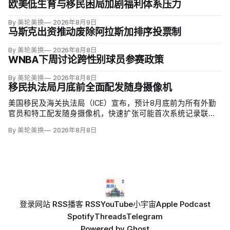
欧美低生育与移民困局加剧福利体系压力
By 美轮美换
2026年8月9日
马斯克出资推动废除阿拉斯加排序投票制
By 美轮美换
2026年8月8日
WNBA下周讨论跨性别球员参赛政策
By 美轮美换
2026年8月8日
移民执法局月底前全面配发随身摄像机
美国移民及海关执法局（ICE）宣布，预计8月底前为所有外勤
官员和特工配发随身摄像机，快速扩张可能首次系统记录联邦
移民执法现场；但公众能否看到录像，仍主要由该机构决定。
By 美轮美换
2026年8月8日
代理局长戴维·文图雷拉（David J. Venturella）称，涉及羁押中
重伤或死亡的录像若影响调查或隐私即…
登录
网站 RSS
播客 RSS
YouTube
小宇宙
Apple Podcast
Spotify
Threads
Telegram
Powered by
Ghost