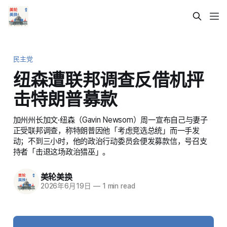
民主党
纽森遭联邦调查反借机抨
击特朗普募款
加州州长加文·纽森（Gavin Newsom）周一宣布自己与妻子
正受联邦调查，称特朗普因他「考虑竞选总统」而一手发
动；不到三小时，他的政治行动委员会便发募款信，号召支
持者「击退这场政治猎巫」。
美轮美换
2026年6月19日
—
1 min read