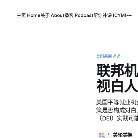
主页 Home
关于 About
播客 Podcast
帮你补课 ICYMI
美国新闻速递
联邦机
视白人
美国平等就业机
策是否构成对白
（DEI）实践
美轮美换