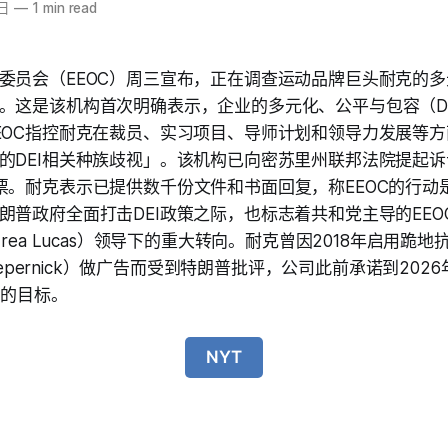
4日
—
1 min read
委员会（EEOC）周三宣布，正在调查运动品牌巨头耐克的
。这是该机构首次明确表示，企业的多元化、公平与包容（D
EOC指控耐克在裁员、实习项目、导师计划和领导力发展等
的DEI相关种族歧视」。该机构已向密苏里州联邦法院提起
票。耐克表示已提供数千份文件和书面回复，称EEOC的行动
朗普政府全面打击DEI政策之际，也标志着共和党主导的EEO
drea Lucas）领导下的重大转向。耐克曾因2018年启用跪
 Kaepernick）做广告而受到特朗普批评，公司此前承诺到20
%的目标。
NYT