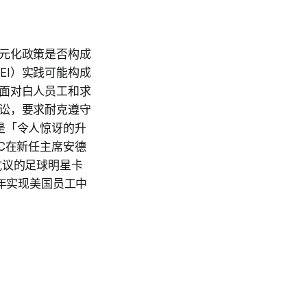
多元化政策是否构成
EI）实践可能构成
方面对白人员工和求
诉讼，要求耐克遵守
是「令人惊讶的升
C在新任主席安德
地抗议的足球明星卡
26年实现美国员工中