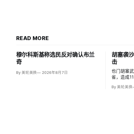
READ MORE
穆尔科斯基称选民反对确认布兰
胡塞袭沙
奇
击
也门胡塞
By 美轮美换
2026年8月7日
省，造成1
度烧伤的4
By 美轮美换
图尔基·马利基
武装无差