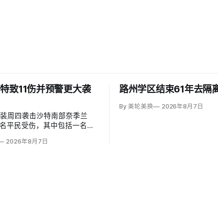
特致11伤并预警更大袭
路州学区结束61年去隔
By 美轮美换
2026年8月7日
武装周四袭击沙特南部奈季兰
1名平民受伤，其中包括一名二
岁儿童。沙特主导联军发言人
2026年8月7日
（Turki al-Maliki）指控胡塞
别炮击民用区；