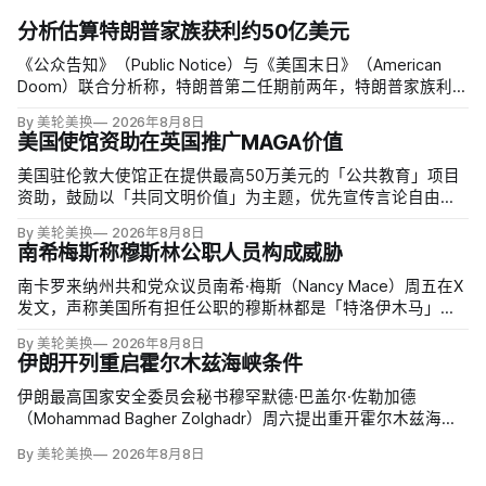
分析估算特朗普家族获利约50亿美元
《公众告知》（Public Notice）与《美国末日》（American
Doom）联合分析称，特朗普第二任期前两年，特朗普家族利润
与资产增值保守估计约50亿美元，其中数字资产业务收入超过
By 美轮美换
2026年8月8日
22.5亿美元、外国授权业务2025年收入6100万美元；
美国使馆资助在英国推广MAGA价值
美国驻伦敦大使馆正在提供最高50万美元的「公共教育」项目
资助，鼓励以「共同文明价值」为主题，优先宣传言论自由、
有限政府、正当程序、陪审团审判、财产权和经同意征税等理
By 美轮美换
2026年8月8日
念。英国自由民主党议员丽莎·斯玛特（Lisa Smart）指责特朗
南希梅斯称穆斯林公职人员构成威胁
普政府用「MAGA资金」干预英国民主；
南卡罗来纳州共和党众议员南希·梅斯（Nancy Mace）周五在X
发文，声称美国所有担任公职的穆斯林都是「特洛伊木马」，
并对国家安全和共和国构成威胁，最后写道「我们拒绝沉
By 美轮美换
2026年8月8日
默」。截至浏览器核验时，这条帖子获得约440万次浏览、6.2
伊朗开列重启霍尔木兹海峡条件
万次点赞、1万次转发和7800条回复。
伊朗最高国家安全委员会秘书穆罕默德·巴盖尔·佐勒加德
（Mohammad Bagher Zolghadr）周六提出重开霍尔木兹海峡
的全面条件：美国解除海上封锁和制裁、撤走伊朗周边驻军、
By 美轮美换
2026年8月8日
支付战争赔偿、释放被冻结资产，并停止攻击伊朗地区盟友及
威胁伊朗。特朗普政府几乎不可能接受。