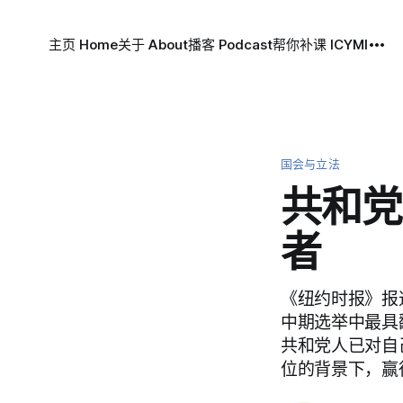
主页 Home
关于 About
播客 Podcast
帮你补课 ICYMI
国会与立法
共和党
者
《纽约时报》报道
中期选举中最具
共和党人已对自
位的背景下，赢