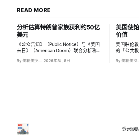
READ MORE
分析估算特朗普家族获利约50亿
美国使馆
美元
价值
《公众告知》（Public Notice）与《美国
美国驻伦敦
末日》（American Doom）联合分析称，
的「公共
特朗普第二任期前两年，特朗普家族利润
文明价值
By 美轮美换
2026年8月8日
By 美轮美换
与资产增值保守估计约50亿美元，其中数
有限政府
字资产业务收入超过22.5亿美元、外国授
权和经同
权业务2025年收入6100万美元；
议员丽莎·斯
普政府用「
登录
网站