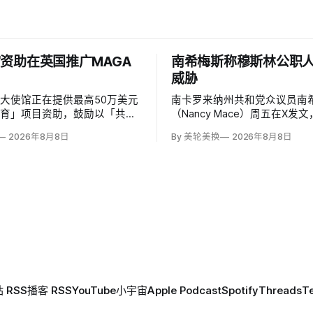
资助在英国推广MAGA
南希梅斯称穆斯林公职
威胁
大使馆正在提供最高50万美元
南卡罗来纳州共和党众议员南希
教育」项目资助，鼓励以「共同
（Nancy Mace）周五在X发
」为主题，优先宣传言论自由、
所有担任公职的穆斯林都是「
2026年8月8日
By 美轮美换
2026年8月8日
、正当程序、陪审团审判、财产
马」，并对国家安全和共和国
意征税等理念。英国自由民主党
最后写道「我们拒绝沉默」。
玛特（Lisa Smart）指责特朗
核验时，这条帖子获得约440
MAGA资金」干预英国民主；
6.2万次点赞、1万次转发和78
 RSS
播客 RSS
YouTube
小宇宙
Apple Podcast
Spotify
Threads
T