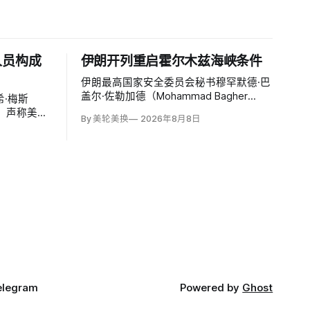
人员构成
伊朗开列重启霍尔木兹海峡条件
伊朗最高国家安全委员会秘书穆罕默德·巴
盖尔·佐勒加德（Mohammad Bagher
·梅斯
Zolghadr）周六提出重开霍尔木兹海峡的
文，声称美国
By 美轮美换
2026年8月8日
全面条件：美国解除海上封锁和制裁、撤
特洛伊木
走伊朗周边驻军、支付战争赔偿、释放被
构成威胁，
冻结资产，并停止攻击伊朗地区盟友及威
截至浏览器
胁伊朗。特朗普政府几乎不可能接受。
万次浏览、
00条回复。
elegram
Powered by
Ghost