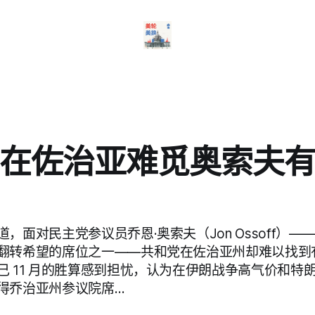
在佐治亚难觅奥索夫
，面对民主党参议员乔恩·奥索夫（Jon Ossoff）
翻转希望的席位之一——共和党在佐治亚州却难以找到
己 11 月的胜算感到担忧，认为在伊朗战争高气价和特
得乔治亚州参议院席…