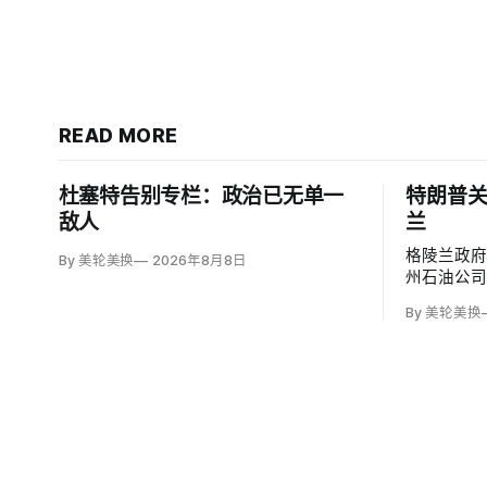
READ MORE
杜塞特告别专栏：政治已无单一
特朗普
敌人
兰
格陵兰政
By 美轮美换
2026年8月8日
州石油公
源公司（Gre
By 美轮美换
便把勘探
司去年成立
美元原油，