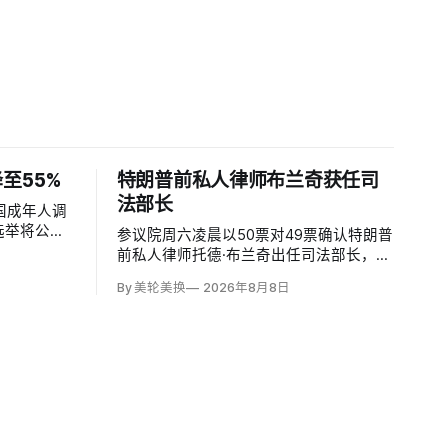
至55%
特朗普前私人律师布兰奇获任司
法部长
国成年人调
选举将公平
参议院周六凌晨以50票对49票确认特朗普
2022年的
前私人律师托德·布兰奇出任司法部长，将
去明显党派分
其自春季以来的代理身份正式化。所有出
By 美轮美换
2026年8月8日
为55%，
席的民主党参议员反对，共和党人丽莎·穆
；
尔科斯基和苏珊·柯林斯倒戈；长期因健康
缺席的米奇·麦康奈尔未投票。比尔·卡西
迪最终支持，使提名得以过关。