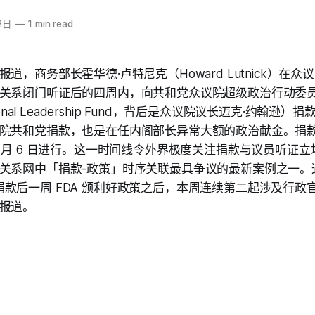
2日
—
1 min read
道，商务部长霍华德·卢特尼克（Howard Lutnick）在
关系闭门听证后的四周内，向共和党众议院超级政治行动委
ional Leadership Fund，背后是众议院议长迈克·约翰逊）捐
院共和党捐款，也是在任内阁部长异常大额的政治献金。捐款于 
5 月 6 日进行。这一时间线令外界极度关注捐款与议员听证
关系网中「捐款-政策」时序关联最具争议的最新案例之一。
nc. 捐款后一周 FDA 颁利好政策之后，本周连续第二起涉及行
报道。