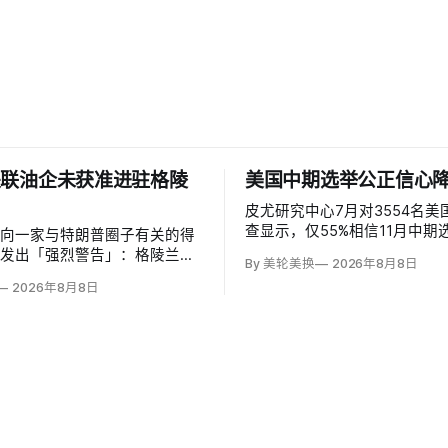
关联油企未获准进驻格陵
美国中期选举公正信心降
皮尤研究中心7月对3554名美
查显示，仅55%相信11月中期
府向一家与特朗普圈子有关的得
且准确，低于2024年前的61%、
司发出「强烈警告」：格陵兰能
By 美轮美换
2026年8月8日
64%和2020年的59%。与过
enland Energy）未获批准，
2026年8月8日
裂不同，共和党及倾向共和党者
设备运抵东海岸詹姆森地。该公
民主党及倾向民主党者为58%
，声称当地可能蕴藏价值1万亿
拟投资6000万美元钻两口井；