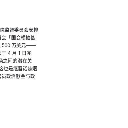
众议院监督委员会安排
员会「国会领袖基
款 500 万美元——
4 月 1 日完
立场之间的潜在关
这也是继雷诺兹烟
政官员政治献金与政