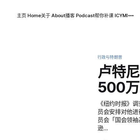
主页 Home
关于 About
播客 Podcast
帮你补课 ICYMI
行政与特朗普
卢特尼
500万
《纽约时报》调查
员会安排对他进
员会「国会领袖基金」
逊…