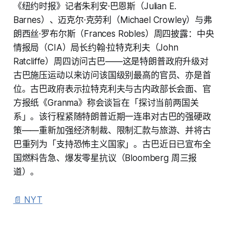
《纽约时报》记者朱利安·巴恩斯（Julian E.
Barnes）、迈克尔·克劳利（Michael Crowley）与弗
朗西丝·罗布尔斯（Frances Robles）周四披露：中央
情报局（CIA）局长约翰·拉特克利夫（John
Ratcliffe）周四访问古巴——这是特朗普政府升级对
古巴施压运动以来访问该国级别最高的官员、亦是首
位。古巴政府表示拉特克利夫与古内政部长会面、官
方报纸《Granma》称会谈旨在「探讨当前两国关
系」。该行程紧随特朗普近期一连串对古巴的强硬政
策——重新加强经济制裁、限制汇款与旅游、并将古
巴重列为「支持恐怖主义国家」。古巴近日已宣布全
国燃料告急、爆发零星抗议（Bloomberg 周三报
道）。
📄 NYT