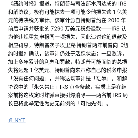
《纽约时报》报道，特朗普与司法部本周达成的 IRS
和解协议，极有可能抹去一项可能令他损失逾 1 亿美
元的待决税务审计。该审计源自特朗普约在 2010 年
前后申请并获批的 7290 万美元税务退款——IRS 认
为他违规重复申报同一项损失，因此追讨这笔退款及
相应罚息。特朗普次子埃里克·特朗普两年前曾向《纽
约时报》确认，该审计仍处于活跃状态；一旦败诉，
加上多年累计的利息和罚款，特朗普可能面临的总损
失将远超 1 亿美元。特朗普向来声称自己的税务申报
「没有任何问题」，并称这场审计是「耻辱」。和解
协议中的「永久禁止」IRS 审查条款，实质上是在结
案前将这枚定时炸弹直接引爆消除——两名前 IRS 局
长已将此举定性为史无前例的「可怕先例」。
📄 NYT