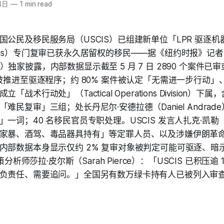
4日
—
1 min read
公民及移民服务局（USCIS）已组建新单位「LPR 驱逐机器
pparatus）专门复审已获永久居留权的移民——据《纽约时报》记
 Ngo）独家披露，内部数据显示截至 5 月 7 日 2890 个案件
被推进至驱逐程序；约 80% 案件被认定「无需进一步行动」、超
战术行动处」（Tactical Operations Division）下属
难民复审」三组；处长丹尼尔·安德拉德（Daniel Andra
词；40 名移民官员专职处理。USCIS 发言人扎克·凯勒（Zac
家暴、酒驾、毒品器具持有」等定罪人员、以及涉嫌伊朗革
内部数据本身显示仅约 2% 复审对象被判定可能可驱逐、暗
策分析师莎拉·皮尔斯（Sarah Pierce）：「USCIS 已积压逾 
负责任、需要追问。」全国另有数万绿卡持有人已被列入审