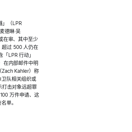
」（LPR
者麦德琳·吴
已审或在审、其中至少
过 500 人仍在
，含「LPR 行动」
de）在内部邮件中明
h Kahler）称
命卫队相关组织或
示打击对象远超罪
1100 万件申请、这
查名单。