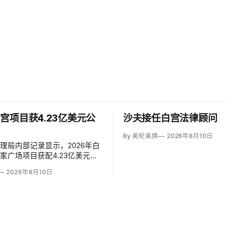
宫项目获4.23亿美元公
沙夫接任白宫法律顾问
By 美轮美换
2026年8月10日
理局内部记录显示，2026年白
家广场项目获配4.23亿美元，
年不足2000万美元猛增；其中白
2026年8月10日
3亿美元，增幅近5000%。同期
胜美地、大峡谷等数十座公园资
白宫与国家广场的额度甚至超过
公园总和。