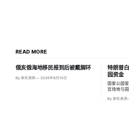
READ MORE
俄亥俄海地移民报到后被戴脚环
特朗普白
园资金
By 美轮美换
2026年8月10日
国家公园管
宫场地与国
较2024
By 美轮美换
宫场地3.2
黄石、优
金下降，
九处知名