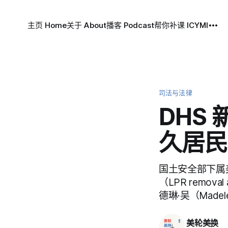
主页 Home
关于 About
播客 Podcast
帮你补课 ICYMI
司法与法律
DHS
久居民
国土安全部下属美
（LPR remo
德琳·吴（Madel
美轮美换