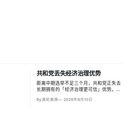
共和党丢失经济治理优势
距离中期选举不足三个月，共和党正失去
长期拥有的「经济治理更可信」优势。美
国过去六个季度国内生产总值年化增长
By 美轮美换
2026年8月10日
1.9%，失业率仍仅4.1%，股市和消费也保
持韧性，但6月通胀达3.5%，恰好吞掉同
期工资涨幅；约四分之三受访者仍认为经
济表现一般或糟糕。