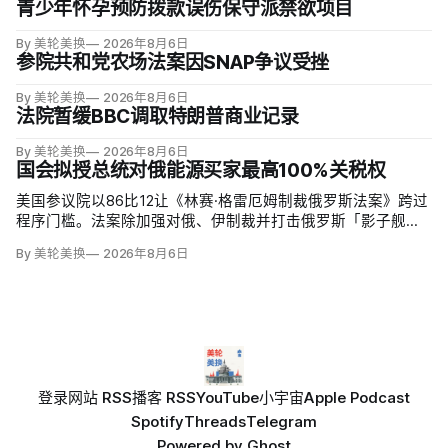
青少年怀孕预防拨款误伤保守派禁欲项目
By 美轮美换
2026年8月6日
参院共和党农场法案因SNAP争议受挫
By 美轮美换
2026年8月6日
法院暂缓BBC调取特朗普商业记录
By 美轮美换
2026年8月6日
国会拟授总统对俄能源买家最高100%关税权
美国参议院以86比12让《林赛·格雷厄姆制裁俄罗斯法案》跨过
程序门槛。法案除加强对俄、伊制裁并打击俄罗斯「影子舰
队」，还拟对俄罗斯进口征收500%关税，并授权美国贸易代表
By 美轮美换
2026年8月6日
把俄罗斯原油或天然气五大进口方的税率在0至100%之间调
整，涉及中国、印度和欧盟；
登录
网站 RSS
播客 RSS
YouTube
小宇宙
Apple Podcast
Spotify
Threads
Telegram
Powered by
Ghost