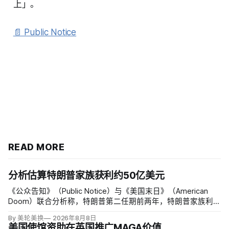
上」。
📄 Public Notice
READ MORE
分析估算特朗普家族获利约50亿美元
《公众告知》（Public Notice）与《美国末日》（American
Doom）联合分析称，特朗普第二任期前两年，特朗普家族利润
与资产增值保守估计约50亿美元，其中数字资产业务收入超过
By 美轮美换
2026年8月8日
22.5亿美元、外国授权业务2025年收入6100万美元；
美国使馆资助在英国推广MAGA价值