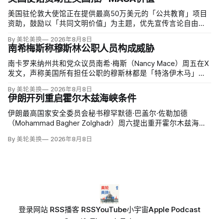
美国驻伦敦大使馆正在提供最高50万美元的「公共教育」项目
资助，鼓励以「共同文明价值」为主题，优先宣传言论自由、
有限政府、正当程序、陪审团审判、财产权和经同意征税等理
By 美轮美换
2026年8月8日
念。英国自由民主党议员丽莎·斯玛特（Lisa Smart）指责特朗
南希梅斯称穆斯林公职人员构成威胁
普政府用「MAGA资金」干预英国民主；
南卡罗来纳州共和党众议员南希·梅斯（Nancy Mace）周五在X
发文，声称美国所有担任公职的穆斯林都是「特洛伊木马」，
并对国家安全和共和国构成威胁，最后写道「我们拒绝沉
By 美轮美换
2026年8月8日
默」。截至浏览器核验时，这条帖子获得约440万次浏览、6.2
伊朗开列重启霍尔木兹海峡条件
万次点赞、1万次转发和7800条回复。
伊朗最高国家安全委员会秘书穆罕默德·巴盖尔·佐勒加德
（Mohammad Bagher Zolghadr）周六提出重开霍尔木兹海峡
的全面条件：美国解除海上封锁和制裁、撤走伊朗周边驻军、
By 美轮美换
2026年8月8日
支付战争赔偿、释放被冻结资产，并停止攻击伊朗地区盟友及
威胁伊朗。特朗普政府几乎不可能接受。
登录
网站 RSS
播客 RSS
YouTube
小宇宙
Apple Podcast