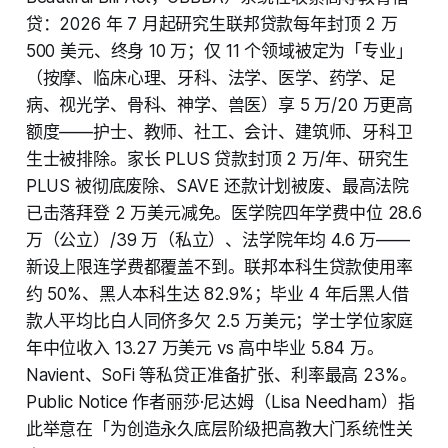
贷：2026 年 7 月起研究生联邦贷款每年封顶 2 万
500 美元、终身 10 万；仅 11 个领域被定为「专业」
（按摩、临床心理、牙科、法学、医学、药学、足
病、视光学、骨科、神学、兽医）享 5 万/20 万更高
额度——护士、教师、社工、会计、建筑师、牙科卫
生士被排除。家长 PLUS 贷款封顶 2 万/年、研究生
PLUS 被彻底废除、SAVE 还款计划被废、最高法院
已击落拜登 2 万美元减免。医学院四年学费中位 28.6
万（公立）/39 万（私立）、法学院年均 4.6 万——
新设上限连学费都覆盖不到。联邦本科生贷款使用率
约 50%、黑人本科生达 82.9%；毕业 4 年后黑人借
款人平均比白人同侪多欠 2.5 万美元；学士学位家庭
年中位收入 13.27 万美元 vs 高中毕业 5.84 万。
Navient、SoFi 等私贷正准备扩张、利率最高 23%。
Public Notice 作者丽莎·尼达姆（Lisa Needham）指
此举意在「为创造永久底层阶级把高教大门系统性关