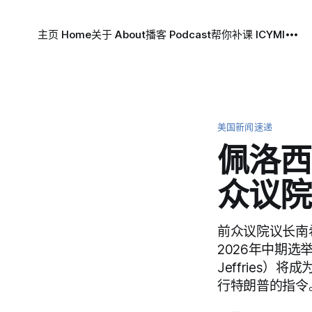
主页 Home
关于 About
播客 Podcast
帮你补课 ICYMI
美国新闻速递
佩洛西
众议院
前众议院议长南希
2026年中期选
Jeffries
行特朗普的指令