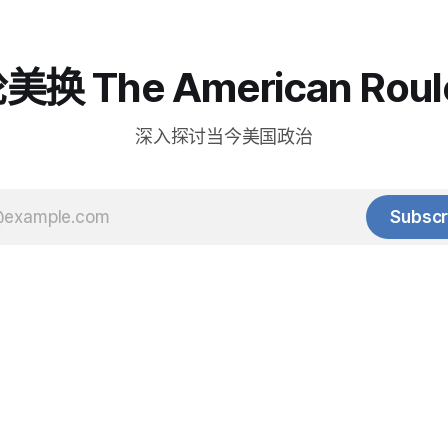
换 The American Roul
深入探讨当今美国政治
Subscr
© 2025 Baihua Media LLC. All rights reserved.