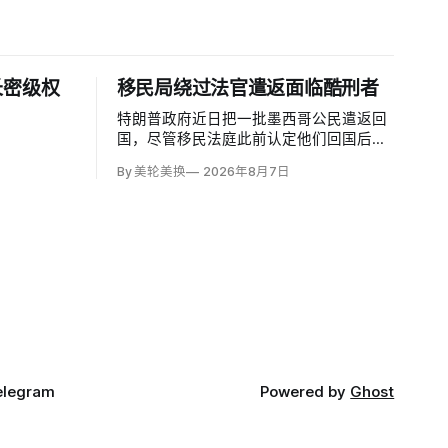
长密级权
移民局绕过法官遣返面临酷刑者
特朗普政府近日把一批墨西哥公民遣返回
国，尽管移民法庭此前认定他们回国后很
可能遭受酷刑，并依据《禁止酷刑公约》
By 美轮美换
2026年8月7日
给予暂缓遣返保护。知情人士称，移民及
海关执法局局长戴维·文图雷拉（David
Venturella）凭国务院从墨西哥政府取得的
「不受伤害」外交保证，单方面撤销保
护；
elegram
Powered by
Ghost