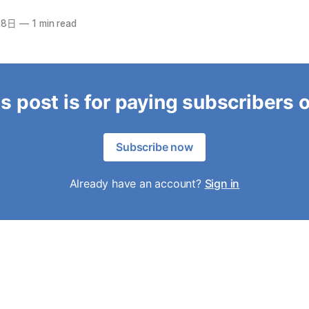
28日
—
1 min read
s post is for paying subscribers 
Subscribe now
Already have an account?
Sign in