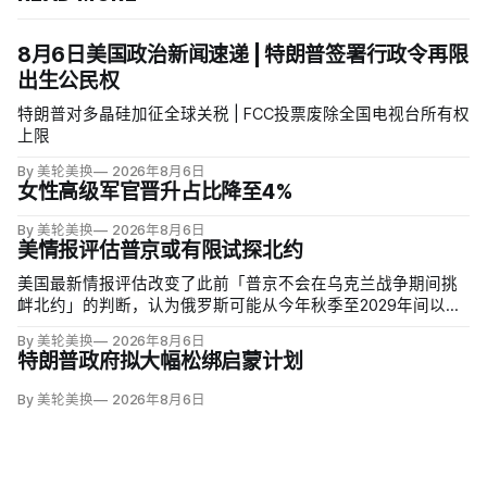
8月6日美国政治新闻速递 | 特朗普签署行政令再限
出生公民权
特朗普对多晶硅加征全球关税 | FCC投票废除全国电视台所有权
上限
By 美轮美换
2026年8月6日
女性高级军官晋升占比降至4%
By 美轮美换
2026年8月6日
美情报评估普京或有限试探北约
美国最新情报评估改变了此前「普京不会在乌克兰战争期间挑
衅北约」的判断，认为俄罗斯可能从今年秋季至2029年间以网
络攻击、无标识武装占领或东翼小规模越境行动试探联盟。有
By 美轮美换
2026年8月6日
限陆地入侵仍属低概率，但风险随时间上升；俄军导弹落入波
特朗普政府拟大幅松绑启蒙计划
兰、无人机进入罗马尼亚已被视为前兆。
By 美轮美换
2026年8月6日