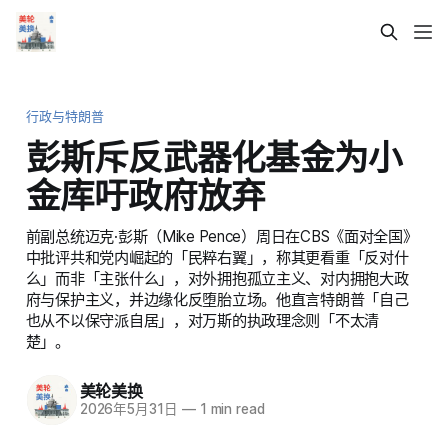
行政与特朗普
彭斯斥反武器化基金为小
金库吁政府放弃
前副总统迈克·彭斯（Mike Pence）周日在CBS《面对全国》
中批评共和党内崛起的「民粹右翼」，称其更看重「反对什
么」而非「主张什么」，对外拥抱孤立主义、对内拥抱大政
府与保护主义，并边缘化反堕胎立场。他直言特朗普「自己
也从不以保守派自居」，对万斯的执政理念则「不太清
楚」。
美轮美换
2026年5月31日
—
1 min read