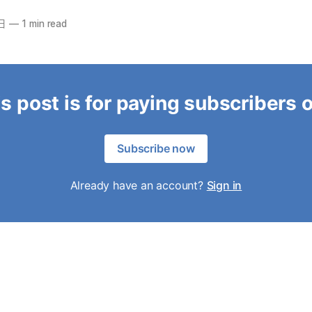
日
—
1 min read
s post is for paying subscribers 
Subscribe now
Already have an account?
Sign in