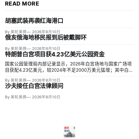
READ MORE
胡塞武装再袭红海港口
By 美轮美换
2026年8月10日
俄亥俄海地移民报到后被戴脚环
By 美轮美换
2026年8月10日
特朗普白宫项目获4.23亿美元公园资金
国家公园管理局内部记录显示，2026年白宫场地与国家广场项
目获配4.23亿美元，较2024年不足2000万美元猛增；其中白宫
场地3.23亿美元，增幅近5000%。同期黄石、优胜美地、大峡
By 美轮美换
2026年8月10日
谷等数十座公园资金下降，白宫与国家广场的额度甚至超过九
沙夫接任白宫法律顾问
处知名公园总和。
By 美轮美换
2026年8月10日