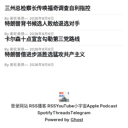
三州总检察长传唤福奇调查自利指控
By 美轮美换
2026年8月6日
特朗普背书候选人败给退选对手
By 美轮美换
2026年8月6日
卡尔森十点宣言勾勒第三党路线
By 美轮美换
2026年8月6日
特朗普借进步派胜选猛攻共产主义
By 美轮美换
2026年8月6日
登录
网站 RSS
播客 RSS
YouTube
小宇宙
Apple Podcast
Spotify
Threads
Telegram
Powered by
Ghost