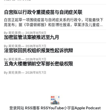
白宫拟以行政令重提疫苗与自闭症关联
白宫正起草一项围绕疫苗与自闭症关系的行政令，可能最快下
周发布；据《华盛顿邮报》和彭博社报道，草案涉及儿童疫苗
接种计划、自闭症研究和家长选择权，内容仍可能变化。数十
By 美轮美换
2026年8月8日
项覆盖全球数百万儿童的高质量研究均未发现儿童疫苗导致自
加密监管法案被推迟至九月
闭症，相关说法源自一项后来撤稿的欺诈性研究，作者也被吊
销执照。
By 美轮美换
2026年8月7日
法官驳回民权组织报复性起诉抗辩
By 美轮美换
2026年8月7日
五角大楼撤销前空军部长密级权限
By 美轮美换
2026年8月7日
登录
网站 RSS
播客 RSS
YouTube
小宇宙
Apple Podcast