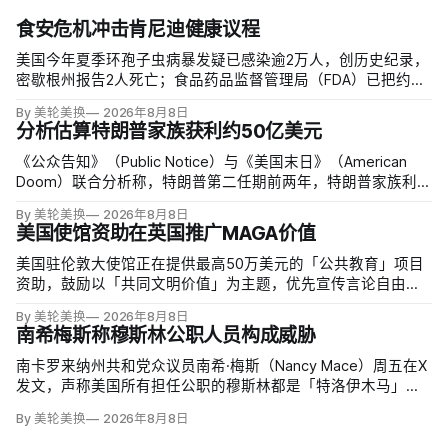
食安危机冲击肯尼迪健康议程
美国今年夏季环孢子虫病暴发疑已感染逾2万人，创历史纪录，
密歇根州报告2人死亡；食品药品监督管理局（FDA）已把约
6000例病例与泰勒农场从墨西哥中部进口的卷心莴苣联系起
By 美轮美换
2026年8月8日
来，但其余来源仍未查清。
分析估算特朗普家族获利约50亿美元
《公众告知》（Public Notice）与《美国末日》（American
Doom）联合分析称，特朗普第二任期前两年，特朗普家族利润
与资产增值保守估计约50亿美元，其中数字资产业务收入超过
By 美轮美换
2026年8月8日
22.5亿美元、外国授权业务2025年收入6100万美元；
美国使馆资助在英国推广MAGA价值
美国驻伦敦大使馆正在提供最高50万美元的「公共教育」项目
资助，鼓励以「共同文明价值」为主题，优先宣传言论自由、
有限政府、正当程序、陪审团审判、财产权和经同意征税等理
By 美轮美换
2026年8月8日
念。英国自由民主党议员丽莎·斯玛特（Lisa Smart）指责特朗
南希梅斯称穆斯林公职人员构成威胁
普政府用「MAGA资金」干预英国民主；
南卡罗来纳州共和党众议员南希·梅斯（Nancy Mace）周五在X
发文，声称美国所有担任公职的穆斯林都是「特洛伊木马」，
并对国家安全和共和国构成威胁，最后写道「我们拒绝沉
By 美轮美换
2026年8月8日
默」。截至浏览器核验时，这条帖子获得约440万次浏览、6.2
万次点赞、1万次转发和7800条回复。