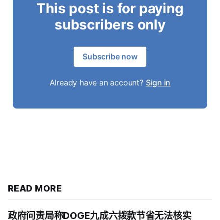
This post is for paying
subscribers only
Subscribe now
Already have an account?
Sign in
READ MORE
政府问责局称DOGE九成六拨款节省无法核实