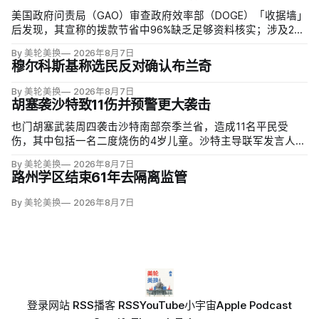
美国政府问责局（GAO）审查政府效率部（DOGE）「收据墙」
后发现，其宣称的拨款节省中96%缺乏足够资料核实；涉及274
亿美元节省的2503份合同并未采取终止行动，所谓合同节省约
By 美轮美换
2026年8月7日
三分之二无法验证或不符合其公开方法，264份拟终止租约中
穆尔科斯基称选民反对确认布兰奇
108份早已进入终止流程。
By 美轮美换
2026年8月7日
胡塞袭沙特致11伤并预警更大袭击
也门胡塞武装周四袭击沙特南部奈季兰省，造成11名平民受
伤，其中包括一名二度烧伤的4岁儿童。沙特主导联军发言人图
尔基·马利基（Turki al-Maliki）指控胡塞武装无差别炮击民用
By 美轮美换
2026年8月7日
区；
路州学区结束61年去隔离监管
By 美轮美换
2026年8月7日
登录
网站 RSS
播客 RSS
YouTube
小宇宙
Apple Podcast