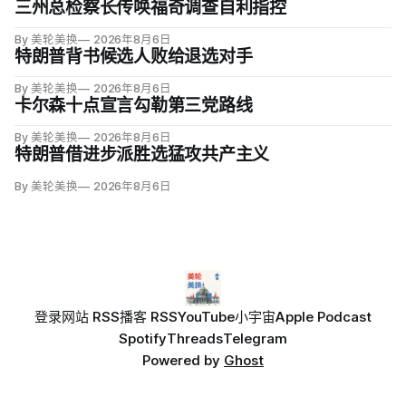
三州总检察长传唤福奇调查自利指控
By 美轮美换
2026年8月6日
特朗普背书候选人败给退选对手
By 美轮美换
2026年8月6日
卡尔森十点宣言勾勒第三党路线
By 美轮美换
2026年8月6日
特朗普借进步派胜选猛攻共产主义
By 美轮美换
2026年8月6日
登录
网站 RSS
播客 RSS
YouTube
小宇宙
Apple Podcast
Spotify
Threads
Telegram
Powered by
Ghost