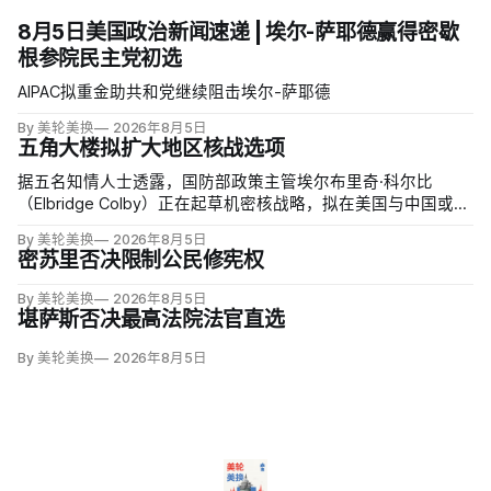
8月5日美国政治新闻速递 | 埃尔-萨耶德赢得密歇
根参院民主党初选
AIPAC拟重金助共和党继续阻击埃尔-萨耶德
By 美轮美换
2026年8月5日
五角大楼拟扩大地区核战选项
据五名知情人士透露，国防部政策主管埃尔布里奇·科尔比
（Elbridge Colby）正在起草机密核战略，拟在美国与中国或俄
罗斯发生地区战争时扩大短程战术核武器的作用，改写危机中
By 美轮美换
2026年8月5日
提交总统选择的核报复方案。
密苏里否决限制公民修宪权
By 美轮美换
2026年8月5日
堪萨斯否决最高法院法官直选
By 美轮美换
2026年8月5日