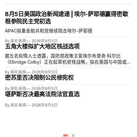
8月5日美国政治新闻速递 | 埃尔-萨耶德赢得密歇
根参院民主党初选
AIPAC拟重金助共和党继续阻击埃尔-萨耶德
By 美轮美换
2026年8月5日
五角大楼拟扩大地区核战选项
据五名知情人士透露，国防部政策主管埃尔布里奇·科尔比
（Elbridge Colby）正在起草机密核战略，拟在美国与中国或俄
罗斯发生地区战争时扩大短程战术核武器的作用，改写危机中
By 美轮美换
2026年8月5日
提交总统选择的核报复方案。
密苏里否决限制公民修宪权
By 美轮美换
2026年8月5日
堪萨斯否决最高法院法官直选
By 美轮美换
2026年8月5日