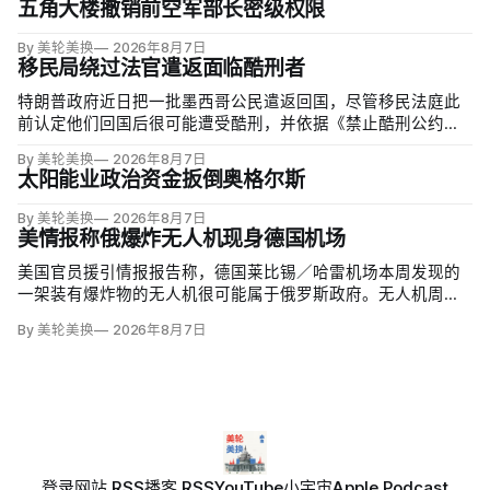
五角大楼撤销前空军部长密级权限
By 美轮美换
2026年8月7日
移民局绕过法官遣返面临酷刑者
特朗普政府近日把一批墨西哥公民遣返回国，尽管移民法庭此
前认定他们回国后很可能遭受酷刑，并依据《禁止酷刑公约》
给予暂缓遣返保护。知情人士称，移民及海关执法局局长戴维·
By 美轮美换
2026年8月7日
文图雷拉（David Venturella）凭国务院从墨西哥政府取得的
太阳能业政治资金扳倒奥格尔斯
「不受伤害」外交保证，单方面撤销保护；
By 美轮美换
2026年8月7日
美情报称俄爆炸无人机现身德国机场
美国官员援引情报报告称，德国莱比锡／哈雷机场本周发现的
一架装有爆炸物的无人机很可能属于俄罗斯政府。无人机周二
夜间出现在机场安全区内，靠近一架乌克兰货运飞机，机场因
By 美轮美换
2026年8月7日
此关闭整夜；当局还调查另一不明物体，该物体在一架货机中
止降落后与机身相撞，造成轻微损伤。
登录
网站 RSS
播客 RSS
YouTube
小宇宙
Apple Podcast