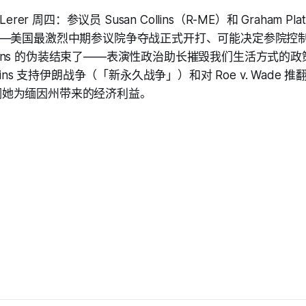
erer 周四：参议员 Susan Collins（R-ME）和 Graham P
—美国最激烈中期参议院争夺战正式开打、可能决定参院控制权。P
Collins 的伪装结束了——表演性政治助长摧毁我们生活方式
lins 支持伊朗战争（「新永久战争」）和对 Roe v. Wade 
s 强调她为缅因州带来的经济利益。