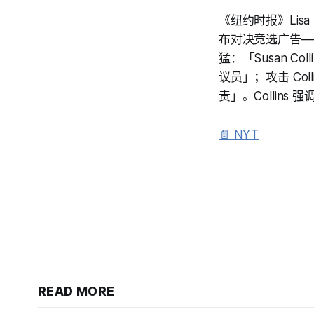
《纽约时报》Lisa L
布对决竞选广告—
猛：「Susan 
议员」；攻击 Col
责」。Collin
📄 NYT
READ MORE