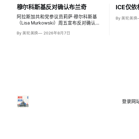
穆尔科斯基反对确认布兰奇
ICE仅
阿拉斯加共和党参议员莉萨·穆尔科斯基
By 美轮美换
（Lisa Murkowski）周五宣布反对确认代
理司法部长托德·布兰奇（Todd
By 美轮美换
2026年8月7日
Blanche），称他无法遏制特朗普并扭转
司法部加速「政治化、武器化」。
登录
网站