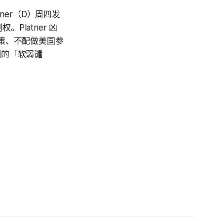
latner（D）周四发
latner 凶
的政策、不配做美国参
推翻的「软弱谴