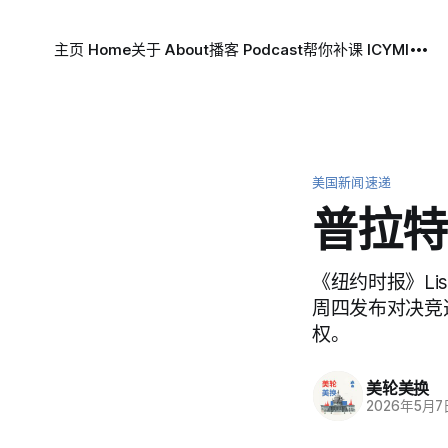
主页 Home
关于 About
播客 Podcast
帮你补课 ICYMI
美国新闻速递
普拉特
《纽约时报》Lisa 
周四发布对决竞
权。
美轮美换
2026年5月7