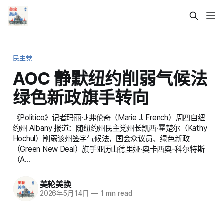
民主党
AOC 静默纽约削弱气候法
绿色新政旗手转向
《Politico》记者玛丽·J·弗伦奇（Marie J. French）周四自纽
约州 Albany 报道：随纽约州民主党州长凯西·霍楚尔（Kathy
Hochul）削弱该州签字气候法，国会众议员、绿色新政
（Green New Deal）旗手亚历山德里娅·奥卡西奥-科尔特斯
（A…
美轮美换
2026年5月14日
—
1 min read