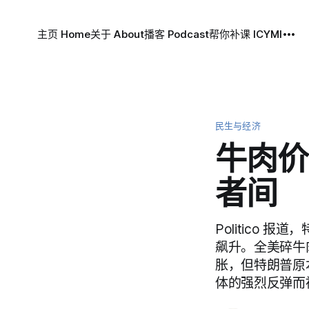
主页 Home
关于 About
播客 Podcast
帮你补课 ICYMI
民生与经济
牛肉价
者间
Politico
飙升。全美碎牛肉
胀，但特朗普原
体的强烈反弹而