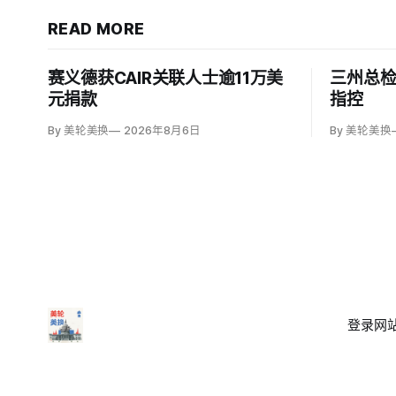
READ MORE
赛义德获CAIR关联人士逾11万美
三州总
元捐款
指控
By 美轮美换
2026年8月6日
By 美轮美换
登录
网站