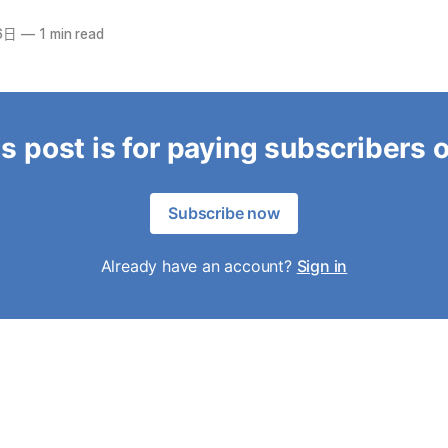
6日
—
1 min read
s post is for paying subscribers 
Subscribe now
Already have an account?
Sign in