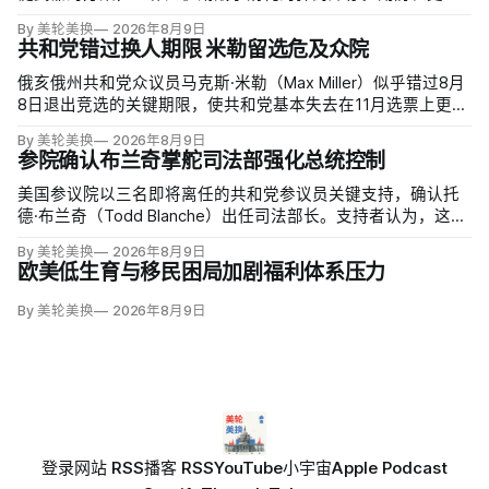
夫·范伯格（Steve Feinberg）在备忘录中称，多年研发周期不
By 美轮美换
2026年8月9日
可接受，必须立即扩大产能；
共和党错过换人期限 米勒留选危及众院
俄亥俄州共和党众议员马克斯·米勒（Max Miller）似乎错过8月
8日退出竞选的关键期限，使共和党基本失去在11月选票上更换
候选人的最后实际机会。米勒被前妻艾米莉·莫雷诺（Emily
By 美轮美换
2026年8月9日
Moreno）指控家暴并予以否认，众院道德委员会同时调查他是
参院确认布兰奇掌舵司法部强化总统控制
否涉及家庭暴力、虐待或非法用药。
美国参议院以三名即将离任的共和党参议员关键支持，确认托
德·布兰奇（Todd Blanche）出任司法部长。支持者认为，这位
特朗普前私人刑事辩护律师因获总统信任，反而最可能劝阻其
By 美轮美换
2026年8月9日
冲动；
欧美低生育与移民困局加剧福利体系压力
By 美轮美换
2026年8月9日
登录
网站 RSS
播客 RSS
YouTube
小宇宙
Apple Podcast