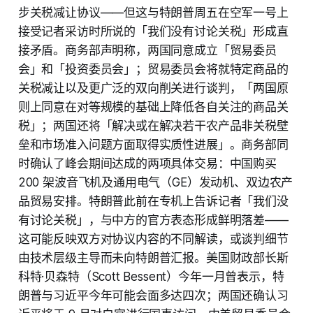
步关税减让协议——但这与特朗普周五在空军一号上
接受记者采访时所说的「我们没有讨论关税」形成直
接矛盾。商务部声明称，两国同意成立「贸易委员
会」和「投资委员会」；贸易委员会将就特定商品的
关税减让以及更广泛的双向削关进行谈判，「两国原
则上同意在对等规模的基础上降低各自关注的商品关
税」；两国还将「解决或在解决若干农产品非关税壁
垒和市场准入问题方面取得实质性进展」。商务部同
时确认了峰会期间达成的两项具体交易：中国购买
200 架波音飞机及通用电气（GE）发动机、双边农产
品贸易安排。特朗普此前在专机上告诉记者「我们没
有讨论关税」，与中方的官方表态形成鲜明落差——
这可能反映双方对协议内容的不同解读，或谈判细节
由技术层级主导而未向特朗普汇报。美国财政部长斯
科特·贝森特（Scott Bessent）今年一月曾表示，特
朗普与习近平今年可能会面多达四次；两国还确认习