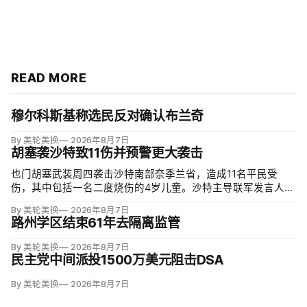
READ MORE
穆尔科斯基称选民反对确认布兰奇
By 美轮美换
2026年8月7日
胡塞袭沙特致11伤并预警更大袭击
也门胡塞武装周四袭击沙特南部奈季兰省，造成11名平民受
伤，其中包括一名二度烧伤的4岁儿童。沙特主导联军发言人图
尔基·马利基（Turki al-Maliki）指控胡塞武装无差别炮击民用
By 美轮美换
2026年8月7日
区；
路州学区结束61年去隔离监管
By 美轮美换
2026年8月7日
民主党中间派投1500万美元阻击DSA
By 美轮美换
2026年8月7日