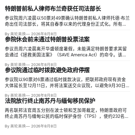
特朗普前私人律师布兰奇获任司法部长
参议院周六凌晨以50票对49票确认特朗普前私人律师托德·布兰
奇出任司法部长，将其自春季以来的代理身份正式化。所有出
席的民主党参议员反对，共和党人丽莎·穆尔科斯基和苏珊·柯林
By 美轮美换
2026年8月8日
斯倒戈；长期因健康缺席的米奇·麦康奈尔未投票。比尔·卡西迪
参院休会前未通过特朗普投票法案
最终支持，使提名得以过关。
参议员周六凌晨离开华盛顿度暑假，未能满足特朗普要求其留
会通过《拯救美国法案》（SAVE America Act）的命令。该法
案要求选民提供严格的公民身份证明，但连共和党内部都缺乏
By 美轮美换
2026年8月8日
足够支持，更不可能达到参议院推进多数法案所需的60票。
参议院通过临时拨款避免政府停摆
参议院以90票对6票通过临时拨款决议，把联邦政府现有资金
大体延长至12月11日，并将法案送交众议院，以避免9月30日财
年结束后政府停摆。这份跨党派方案比众议院此前通过、主要
By 美轮美换
2026年8月8日
依靠共和党支持的版本多维持一周；参议院多数法案需60票推
法院放行终止南苏丹与缅甸移民保护
进，共和党领导层因此与民主党拨款负责人谈判。
两名联邦法官周五分别在波士顿和芝加哥裁定，特朗普政府可
终止南苏丹与缅甸公民的临时保护身份（TPS），使约232名南
苏丹人和约4000名缅甸人失去免遭遣返和在美工作的临时保
By 美轮美换
2026年8月8日
障。两国分别因长期武装冲突及2021年军事政变后动荡而获指
定；国土安全部去年11月决定取消保护。