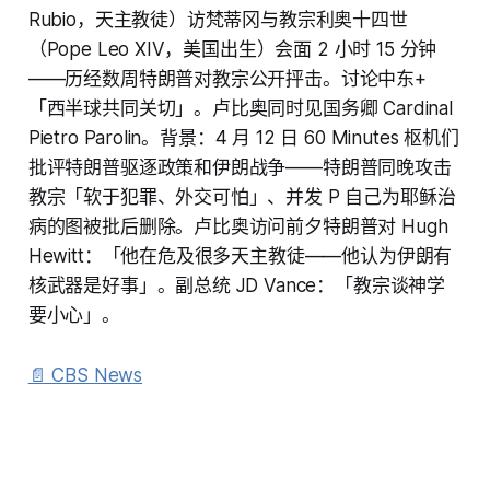
Rubio，天主教徒）访梵蒂冈与教宗利奥十四世
（Pope Leo XIV，美国出生）会面 2 小时 15 分钟
——历经数周特朗普对教宗公开抨击。讨论中东+
「西半球共同关切」。卢比奥同时见国务卿 Cardinal
Pietro Parolin。背景：4 月 12 日 60 Minutes 枢机们
批评特朗普驱逐政策和伊朗战争——特朗普同晚攻击
教宗「软于犯罪、外交可怕」、并发 P 自己为耶稣治
病的图被批后删除。卢比奥访问前夕特朗普对 Hugh
Hewitt：「他在危及很多天主教徒——他认为伊朗有
核武器是好事」。副总统 JD Vance：「教宗谈神学
要小心」。
📄 CBS News