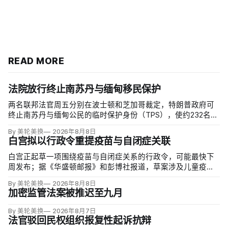
READ MORE
法院放行终止南苏丹与缅甸移民保护
两名联邦法官周五分别在波士顿和芝加哥裁定，特朗普政府可
终止南苏丹与缅甸公民的临时保护身份（TPS），使约232名南
苏丹人和约4000名缅甸人失去免遭遣返和在美工作的临时保
By 美轮美换
2026年8月8日
障。两国分别因长期武装冲突及2021年军事政变后动荡而获指
白宫拟以行政令重提疫苗与自闭症关联
定；国土安全部去年11月决定取消保护。
白宫正起草一项围绕疫苗与自闭症关系的行政令，可能最快下
周发布；据《华盛顿邮报》和彭博社报道，草案涉及儿童疫苗
接种计划、自闭症研究和家长选择权，内容仍可能变化。数十
By 美轮美换
2026年8月8日
项覆盖全球数百万儿童的高质量研究均未发现儿童疫苗导致自
加密监管法案被推迟至九月
闭症，相关说法源自一项后来撤稿的欺诈性研究，作者也被吊
销执照。
By 美轮美换
2026年8月7日
法官驳回民权组织报复性起诉抗辩