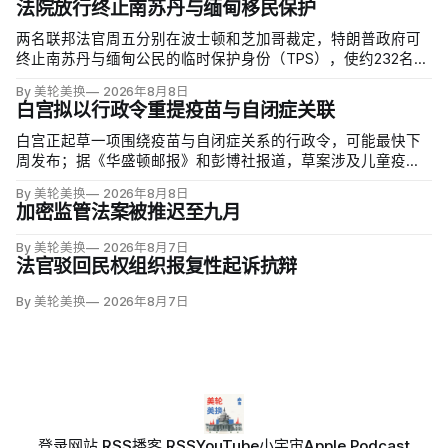
法院放行终止南苏丹与缅甸移民保护
两名联邦法官周五分别在波士顿和芝加哥裁定，特朗普政府可
终止南苏丹与缅甸公民的临时保护身份（TPS），使约232名南
苏丹人和约4000名缅甸人失去免遭遣返和在美工作的临时保
By 美轮美换
2026年8月8日
障。两国分别因长期武装冲突及2021年军事政变后动荡而获指
白宫拟以行政令重提疫苗与自闭症关联
定；国土安全部去年11月决定取消保护。
白宫正起草一项围绕疫苗与自闭症关系的行政令，可能最快下
周发布；据《华盛顿邮报》和彭博社报道，草案涉及儿童疫苗
接种计划、自闭症研究和家长选择权，内容仍可能变化。数十
By 美轮美换
2026年8月8日
项覆盖全球数百万儿童的高质量研究均未发现儿童疫苗导致自
加密监管法案被推迟至九月
闭症，相关说法源自一项后来撤稿的欺诈性研究，作者也被吊
销执照。
By 美轮美换
2026年8月7日
法官驳回民权组织报复性起诉抗辩
By 美轮美换
2026年8月7日
登录
网站 RSS
播客 RSS
YouTube
小宇宙
Apple Podcast