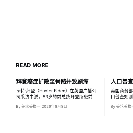
READ MORE
拜登癌症扩散至骨骼并致剧痛
人口普
亨特·拜登（Hunter Biden）在英国广播公
美国商务
司采访中说，83岁的前总统拜登所患前列
口普查规则
腺癌已扩散至骨骼及身体其他部位，造成
入无证移
By 美轮美换
2026年8月8日
By 美轮美换
剧烈疼痛，并在多个方面严重影响生活。
据，理由
他谈到父亲病情时落泪，称家人看着这一
草案称无
过程「非常难过」，也希望父亲能更多表
治共同体
达不适。
策很可能