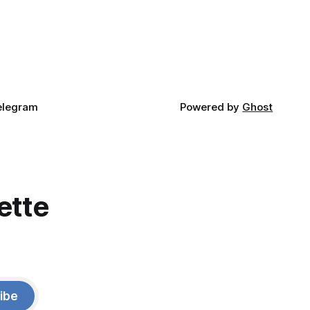
目标。
未出现。
elegram
Powered by
Ghost
ette
ibe