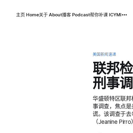
主页 Home
关于 About
播客 Podcast
帮你补课 ICYMI
美国新闻速递
联邦检
刑事调
华盛顿特区联邦检
事调查，焦点是
谎。该调查于去
（Jeanine Pirr