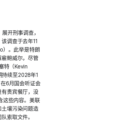
l）展开刑事调查，
该调查于去年11
ro）。此举是特朗
解雇鲍威尔，尽管
（Kevin
持续至2028年1
在6月国会听证会
没有贵宾餐厅，没
含这些内容。美联
和土壤污染问题造
团队索取文件。