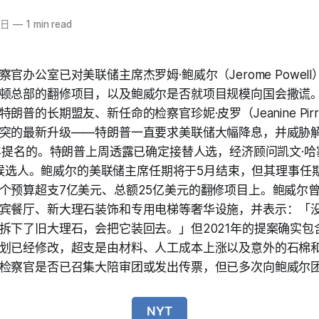
1日
—
1 min read
官办公室已对美联储主席杰罗姆·鲍威尔（Jerome Powel
顿总部的翻修项目，以及鲍威尔是否就项目规模向国会撒谎。
朗普的长期盟友、新任命的检察官珍妮·皮罗（Jeanine Pir
突的最新升级——特朗普一直要求美联储大幅降息，并威胁
年提名的。特朗普上周透露已确定接替人选，经济顾问凯文·哈塞特
热门候选人。鲍威尔的美联储主席任期将于5月结束，但其理事任期
个预算超支7亿美元、总额25亿美元的翻修项目上。鲍威尔曾
宾餐厅、新大理石装饰和专用电梯等奢华设施，并表示：「
拆下了旧大理石，会把它装回去。」但2021年的提案确实包
划已经修改，超支是由材料、人工成本上涨以及意外的石棉
检察官是否已召集大陪审团或发出传票，但已多次向鲍威尔
NYT