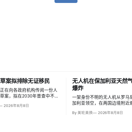
查草案拟排除无证移民
无人机在保加利亚天然
爆炸
部正在向各政府机构传阅一份人
草案，拟在2030年普查中不计
一架身份不明的无人机从罗马
民，并停止收集种族和性取向数
加利亚领空，在两国边境附近
2026年8月8日
是避免个人问题造成「扭曲」。
距离跨巴尔干天然气管道一座
By 美轮美换
2026年8月8日
证移民不属于「真正居民」、政
1000米；无人伤亡，基础设
成员或在美通常居住者；落实政
加利亚总理鲁门·拉德夫说，罗
需要恢复公民身份问题。
警察听到无人机噪音，保方巡