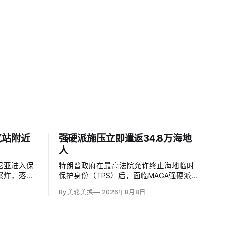
气站附近
强硬派施压立即遣返34.8万海地
人
尼亚进入保
特朗普政府在最高法院允许终止海地临时
爆炸，落点
保护身份（TPS）后，面临MAGA强硬派
压缩站约
要求立即逮捕并驱逐约34.8万名海地人的
By 美轮美换
2026年8月8日
施未受损。保
压力。国土安全部把执法重点放在俄亥俄
马尼亚边防
州斯普林菲尔德，至少50名海地人被叫到
逻队听到巨
移民办公室并佩戴脚踝监控器，但突袭尚