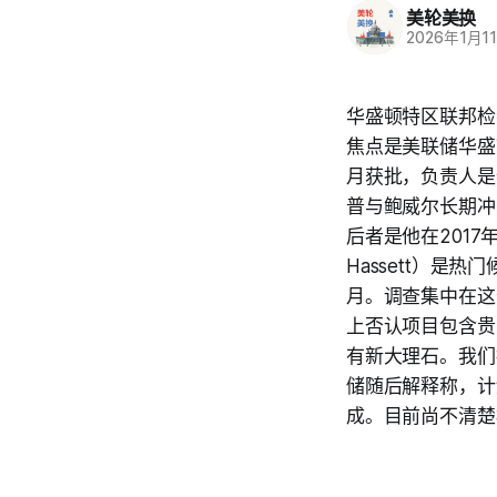
美轮美换
2026年1月1
华盛顿特区联邦检察
焦点是美联储华盛
月获批，负责人是特
普与鲍威尔长期冲
后者是他在2017
Hassett）是
月。调查集中在这
上否认项目包含贵
有新大理石。我们
储随后解释称，计
成。目前尚不清楚