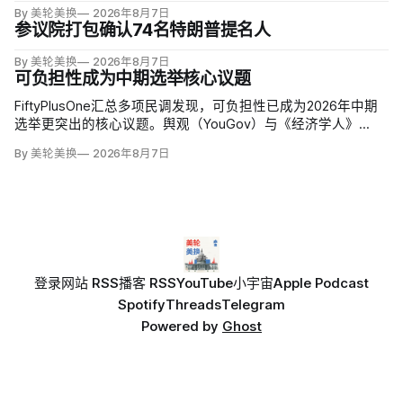
司Sila Nanotechnologies提供14亿美元贷款，并向在澳大利亚
By 美轮美换
2026年8月7日
开采钪的日出能源金属公司（Sunrise Energy Metals）提供4亿
参议院打包确认74名特朗普提名人
美元贷款，美…
By 美轮美换
2026年8月7日
可负担性成为中期选举核心议题
FiftyPlusOne汇总多项民调发现，可负担性已成为2026年中期
选举更突出的核心议题。舆观（YouGov）与《经济学人》
（The Economist）调查中，把通胀和物价列为全国最重要问
By 美轮美换
2026年8月7日
题的美国人，从2024年10月的24%升至今年5月的30%，本周进
一步升至36%。
登录
网站 RSS
播客 RSS
YouTube
小宇宙
Apple Podcast
Spotify
Threads
Telegram
Powered by
Ghost