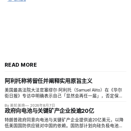
READ MORE
阿利托称将留任并阐释实用原旨主义
美国最高法院大法官塞缪尔·阿利托（Samuel Alito）在《华尔
街日报》专访中明确表示自己「显然会再任一届」，否定保守
派要求他趁共和党掌控参议院时退休、让特朗普提名年轻继任
By 美轮美换
2026年8月7日
者的呼声。76岁的阿利托称这类催退提醒他生命有限，却也暗
政府向电池与关键矿产企业投逾20亿
含法官可以互换的误解。
特朗普政府同意向电池与关键矿产企业提供逾20亿美元，以降
低美国国防供应链对中国的依赖。国防部计划向硅负极电池公