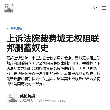
司法与法律
上诉法院裁费城无权阻联
邦删蓄奴史
联邦上诉法院一个三法官合议庭周四裁定，费城无权阻止联
邦政府删除独立历史公园内有关奴隶制的内容，并推翻了下
级法院要求特朗普政府恢复纪念展陈的命令。涉事「总统
府」是华盛顿任首任总统时的居所、着重呈现其蓄奴史；特
朗普政府已着手抹去相关提及，这是其重塑联邦纪念地如何
讲述美国历史的一部分。
美轮美换
2026年6月18日
—
1 min read