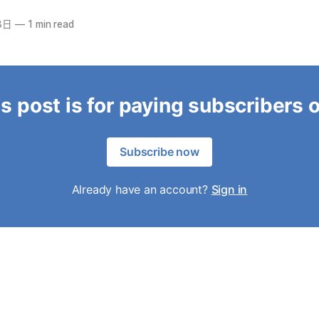
8日
—
1 min read
s post is for paying subscribers 
Subscribe now
Already have an account?
Sign in