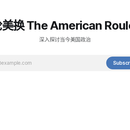
换 The American Roul
深入探讨当今美国政治
Subscr
© 2025 Baihua Media LLC. All rights reserved.