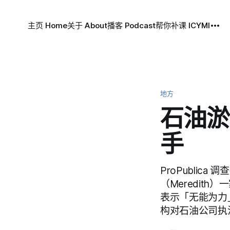
主页 Home
关于 About
播客 Podcast
帮你补课 ICYMI
地方
石油淤
手
ProPublic
（Meredit
表示「无能为力
构对石油公司执