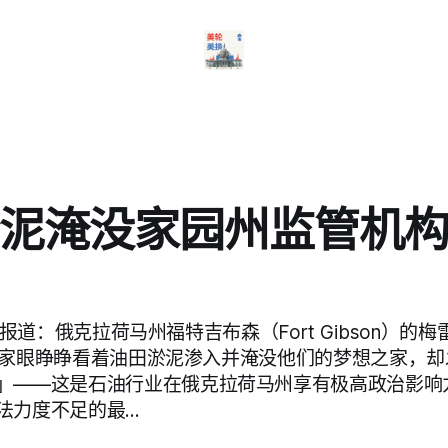
泥淹没家园州监管机
a 调查报道：俄克拉荷马州福特吉布森（Fort Gibson）的
h）一家眼睁睁看着油田淤泥渗入并淹没他们的梦想之家，
」——这是石油行业在俄克拉荷马州享有极高政治影响
法力度不足的最…