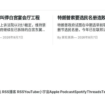
院叫停白宫宴会厅工程
特朗普索要选民名册连败
上诉法院以2比1裁定，维持禁
特朗普政府试图在中期选举前
政府继续在已拆除的白宫东翼原
删节选民名册，今年已在联邦
美元宴会厅的临时禁令，认为
诉21次，仍有9案待决并对16
2026年8月7日
By 美轮美换
2026年8月7日
检验总统是否能绕过国会授权推
诉。司法部已起诉二十多个拒
程。国家历史保护信托去年起诉
日期、部分社保号码等资料的
未获国会许可便拆除东翼并开建
派总统任命的法官一致指出，
英尺项目。
选举的主要管理责任交给各州
法律也未要求提交这些记录。
 RSS
播客 RSS
YouTube
小宇宙
Apple Podcast
Spotify
Threads
T