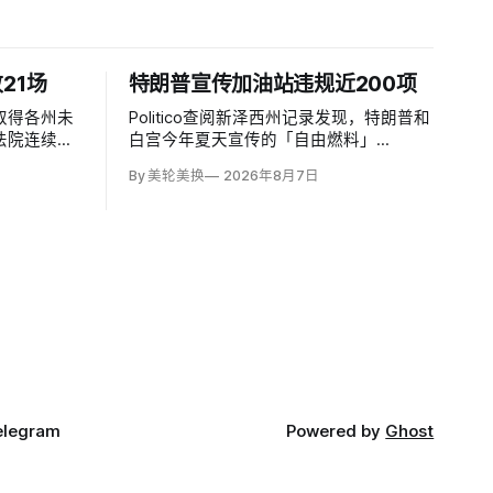
21场
特朗普宣传加油站违规近200项
取得各州未
Politico查阅新泽西州记录发现，特朗普和
法院连续败
白宫今年夏天宣传的「自由燃料」
案提起上
（Freedom Fuel）低价加油站网络，其运
By 美轮美换
2026年8月7日
绝交出出生
营者在受到总统背书前已因安全、环境与
州；不同党
储油罐问题累计近200项违规。
宪法把联邦
，现行联邦
elegram
Powered by
Ghost