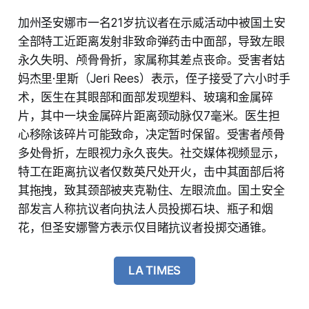
加州圣安娜市一名21岁抗议者在示威活动中被国土安
全部特工近距离发射非致命弹药击中面部，导致左眼
永久失明、颅骨骨折，家属称其差点丧命。受害者姑
妈杰里·里斯（Jeri Rees）表示，侄子接受了六小时手
术，医生在其眼部和面部发现塑料、玻璃和金属碎
片，其中一块金属碎片距离颈动脉仅7毫米。医生担
心移除该碎片可能致命，决定暂时保留。受害者颅骨
多处骨折，左眼视力永久丧失。社交媒体视频显示，
特工在距离抗议者仅数英尺处开火，击中其面部后将
其拖拽，致其颈部被夹克勒住、左眼流血。国土安全
部发言人称抗议者向执法人员投掷石块、瓶子和烟
花，但圣安娜警方表示仅目睹抗议者投掷交通锥。
LA TIMES