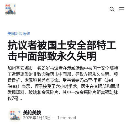
美国新闻速递
抗议者被国土安全部特工
击中面部致永久失明
加州圣安娜市一名21岁抗议者在示威活动中被国土安全部特
工近距离发射非致命弹药击中面部，导致左眼永久失明、颅
骨骨折，家属称其差点丧命。受害者姑妈杰里·里斯（Jeri
Rees）表示，侄子接受了六小时手术，医生在其眼部和面部
发现塑料、玻璃和金属碎片，其中一块金属碎片距离颈动脉
仅7毫…
美轮美换
2026年1月13日
—
1 min read