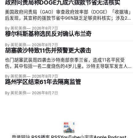
政府问责局称DOGE九成六拨款节省无法核实
美国政府问责局（GAO）审查政府效率部（DOGE）「收据墙」
后发现，其宣称的拨款节省中96%缺乏足够资料核实；涉及274
亿美元节省的2503份合同并未采取终止行动，所谓合同节省约
By 美轮美换
2026年8月7日
三分之二无法验证或不符合其公开方法，264份拟终止租约中
穆尔科斯基称选民反对确认布兰奇
108份早已进入终止流程。
By 美轮美换
2026年8月7日
胡塞袭沙特致11伤并预警更大袭击
也门胡塞武装周四袭击沙特南部奈季兰省，造成11名平民受
伤，其中包括一名二度烧伤的4岁儿童。沙特主导联军发言人图
尔基·马利基（Turki al-Maliki）指控胡塞武装无差别炮击民用
By 美轮美换
2026年8月7日
区；
路州学区结束61年去隔离监管
By 美轮美换
2026年8月7日
登录
网站 RSS
播客 RSS
YouTube
小宇宙
Apple Podcast