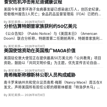
食安危机冲击肯尼迪健康议程
美国今年夏季环孢子虫病暴发疑已感染逾2万人，创历史纪录，
密歇根州报告2人死亡；食品药品监督管理局（FDA）已把约
6000例病例与泰勒农场从墨西哥中部进口的卷心莴苣联系起
By 美轮美换
2026年8月8日
来，但其余来源仍未查清。
分析估算特朗普家族获利约50亿美元
《公众告知》（Public Notice）与《美国末日》（American
Doom）联合分析称，特朗普第二任期前两年，特朗普家族利润
与资产增值保守估计约50亿美元，其中数字资产业务收入超过
By 美轮美换
2026年8月8日
22.5亿美元、外国授权业务2025年收入6100万美元；
美国使馆资助在英国推广MAGA价值
美国驻伦敦大使馆正在提供最高50万美元的「公共教育」项目
资助，鼓励以「共同文明价值」为主题，优先宣传言论自由、
有限政府、正当程序、陪审团审判、财产权和经同意征税等理
By 美轮美换
2026年8月8日
念。英国自由民主党议员丽莎·斯玛特（Lisa Smart）指责特朗
南希梅斯称穆斯林公职人员构成威胁
普政府用「MAGA资金」干预英国民主；
南卡罗来纳州共和党众议员南希·梅斯（Nancy Mace）周五在X
发文，声称美国所有担任公职的穆斯林都是「特洛伊木马」，
并对国家安全和共和国构成威胁，最后写道「我们拒绝沉
By 美轮美换
2026年8月8日
默」。截至浏览器核验时，这条帖子获得约440万次浏览、6.2
万次点赞、1万次转发和7800条回复。