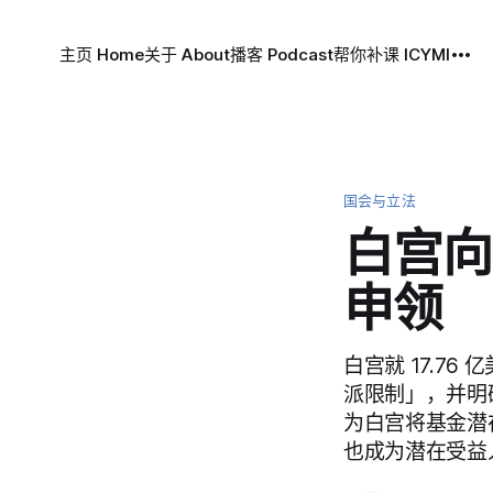
主页 Home
关于 About
播客 Podcast
帮你补课 ICYMI
国会与立法
白宫向
申领
白宫就 17.7
派限制」，并明
为白宫将基金潜
也成为潜在受益