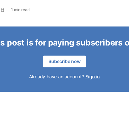
1日
—
1 min read
s post is for paying subscribers 
Subscribe now
Already have an account?
Sign in