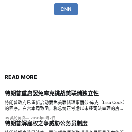
CNN
READ MORE
特朗普重启罢免库克挑战美联储独立性
特朗普政府已重新启动罢免美联储理事丽莎·库克（Lisa Cook）
的程序。白宫本周致函，称总统正考虑以未经司法审理的房贷
欺诈指控和「重大过失」为由将她免职，并给她三周回应。
By 美轮美换
2026年8月7日
特朗普解雇权之争威胁公务员制度