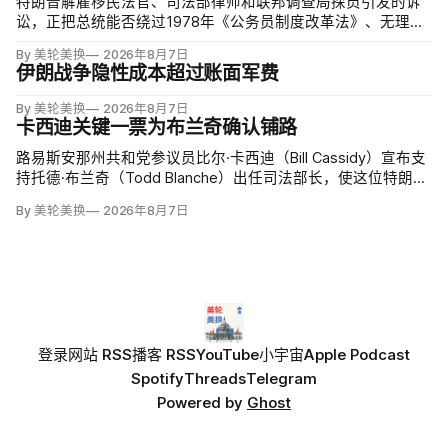
特朗普解雇移民法官、司法部律师和联邦调查局探员引发的诉
讼，正把总统能否绕过1978年《公务员制度改革法》、无理由
开除联邦雇员的问题推向最高法院。联邦巡回上诉法院今年秋
By 美轮美换
2026年8月7日
天将全院审理两名前移民法官梅根·杰克勒（Megan Jackler）
伊朗战争隐性成本超过账面军费
和布兰登·贾罗赫（Brandon Jaroc…
By 美轮美换
2026年8月7日
卡西迪关键一票为布兰奇确认铺路
路易斯安那州共和党参议员比尔·卡西迪（Bill Cassidy）宣布支
持托德·布兰奇（Todd Blanche）出任司法部长，使这位特朗普
前私人辩护律师基本跨过参议院确认门槛。
By 美轮美换
2026年8月7日
登录
网站 RSS
播客 RSS
YouTube
小宇宙
Apple Podcast
Spotify
Threads
Telegram
Powered by
Ghost