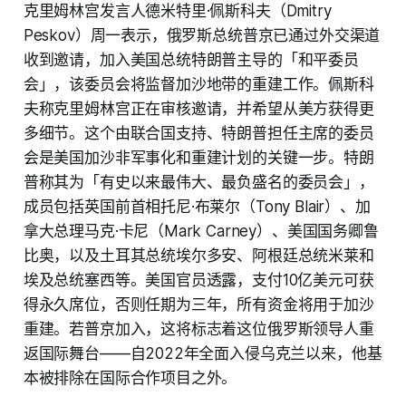
克里姆林宫发言人德米特里·佩斯科夫（Dmitry
Peskov）周一表示，俄罗斯总统普京已通过外交渠道
收到邀请，加入美国总统特朗普主导的「和平委员
会」，该委员会将监督加沙地带的重建工作。佩斯科
夫称克里姆林宫正在审核邀请，并希望从美方获得更
多细节。这个由联合国支持、特朗普担任主席的委员
会是美国加沙非军事化和重建计划的关键一步。特朗
普称其为「有史以来最伟大、最负盛名的委员会」，
成员包括英国前首相托尼·布莱尔（Tony Blair）、加
拿大总理马克·卡尼（Mark Carney）、美国国务卿鲁
比奥，以及土耳其总统埃尔多安、阿根廷总统米莱和
埃及总统塞西等。美国官员透露，支付10亿美元可获
得永久席位，否则任期为三年，所有资金将用于加沙
重建。若普京加入，这将标志着这位俄罗斯领导人重
返国际舞台——自2022年全面入侵乌克兰以来，他基
本被排除在国际合作项目之外。