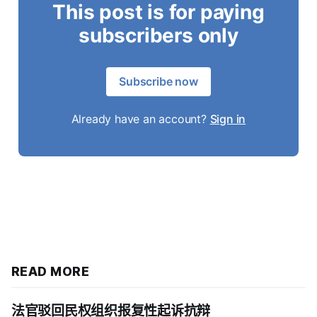
This post is for paying
subscribers only
Subscribe now
Already have an account?
Sign in
READ MORE
法官驳回民权组织报复性起诉抗辩