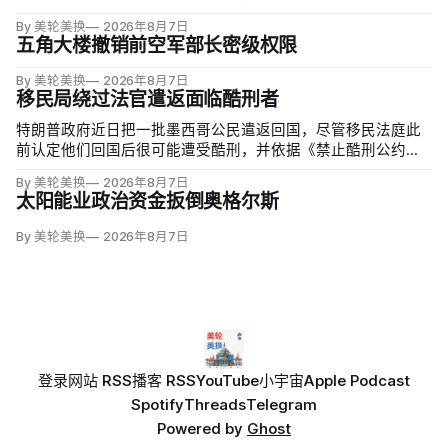
By 美轮美换
2026年8月7日
五角大楼撤销前空军部长密级权限
By 美轮美换
2026年8月7日
移民局绕过法官遣返面临酷刑者
特朗普政府近日把一批墨西哥公民遣返回国，尽管移民法庭此
前认定他们回国后很可能遭受酷刑，并依据《禁止酷刑公约》
给予暂缓遣返保护。知情人士称，移民及海关执法局局长戴维·
By 美轮美换
2026年8月7日
文图雷拉（David Venturella）凭国务院从墨西哥政府取得的
太阳能业政治资金扳倒奥格尔斯
「不受伤害」外交保证，单方面撤销保护；
By 美轮美换
2026年8月7日
登录
网站 RSS
播客 RSS
YouTube
小宇宙
Apple Podcast
Spotify
Threads
Telegram
Powered by
Ghost