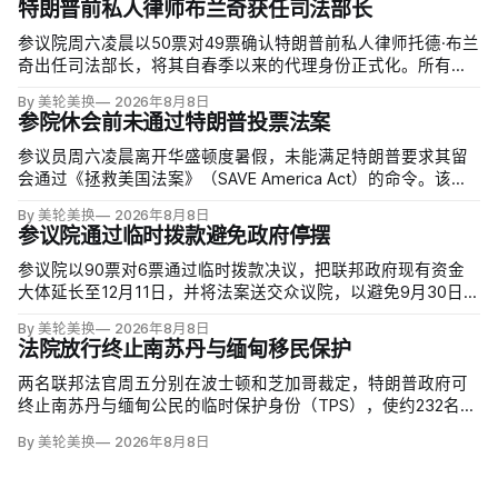
特朗普前私人律师布兰奇获任司法部长
参议院周六凌晨以50票对49票确认特朗普前私人律师托德·布兰
奇出任司法部长，将其自春季以来的代理身份正式化。所有出
席的民主党参议员反对，共和党人丽莎·穆尔科斯基和苏珊·柯林
By 美轮美换
2026年8月8日
斯倒戈；长期因健康缺席的米奇·麦康奈尔未投票。比尔·卡西迪
参院休会前未通过特朗普投票法案
最终支持，使提名得以过关。
参议员周六凌晨离开华盛顿度暑假，未能满足特朗普要求其留
会通过《拯救美国法案》（SAVE America Act）的命令。该法
案要求选民提供严格的公民身份证明，但连共和党内部都缺乏
By 美轮美换
2026年8月8日
足够支持，更不可能达到参议院推进多数法案所需的60票。
参议院通过临时拨款避免政府停摆
参议院以90票对6票通过临时拨款决议，把联邦政府现有资金
大体延长至12月11日，并将法案送交众议院，以避免9月30日财
年结束后政府停摆。这份跨党派方案比众议院此前通过、主要
By 美轮美换
2026年8月8日
依靠共和党支持的版本多维持一周；参议院多数法案需60票推
法院放行终止南苏丹与缅甸移民保护
进，共和党领导层因此与民主党拨款负责人谈判。
两名联邦法官周五分别在波士顿和芝加哥裁定，特朗普政府可
终止南苏丹与缅甸公民的临时保护身份（TPS），使约232名南
苏丹人和约4000名缅甸人失去免遭遣返和在美工作的临时保
By 美轮美换
2026年8月8日
障。两国分别因长期武装冲突及2021年军事政变后动荡而获指
定；国土安全部去年11月决定取消保护。