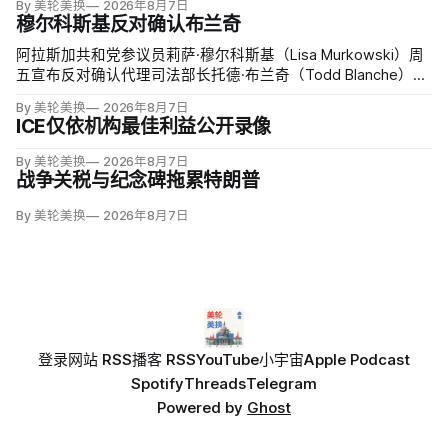
By 美轮美换
2026年8月7日
穆尔科斯基反对确认布兰奇
阿拉斯加共和党参议员莉萨·穆尔科斯基（Lisa Murkowski）周
五宣布反对确认代理司法部长托德·布兰奇（Todd Blanche），
称他无法遏制特朗普并扭转司法部加速「政治化、武器化」。
By 美轮美换
2026年8月7日
ICE仅依机构最佳利益公开录像
By 美轮美换
2026年8月7日
战争关税与纪念碑拖累特朗普
By 美轮美换
2026年8月7日
登录
网站 RSS
播客 RSS
YouTube
小宇宙
Apple Podcast
Spotify
Threads
Telegram
Powered by
Ghost