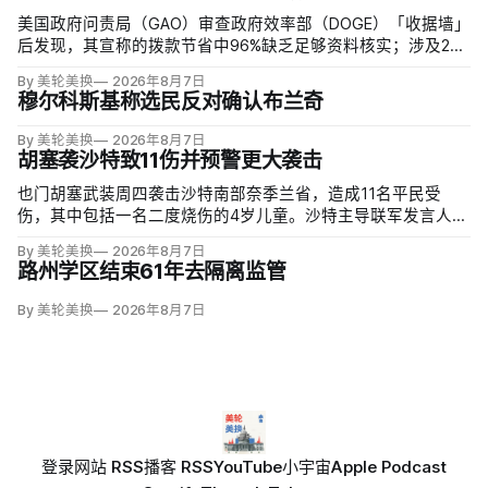
美国政府问责局（GAO）审查政府效率部（DOGE）「收据墙」
后发现，其宣称的拨款节省中96%缺乏足够资料核实；涉及274
亿美元节省的2503份合同并未采取终止行动，所谓合同节省约
By 美轮美换
2026年8月7日
三分之二无法验证或不符合其公开方法，264份拟终止租约中
穆尔科斯基称选民反对确认布兰奇
108份早已进入终止流程。
By 美轮美换
2026年8月7日
胡塞袭沙特致11伤并预警更大袭击
也门胡塞武装周四袭击沙特南部奈季兰省，造成11名平民受
伤，其中包括一名二度烧伤的4岁儿童。沙特主导联军发言人图
尔基·马利基（Turki al-Maliki）指控胡塞武装无差别炮击民用
By 美轮美换
2026年8月7日
区；
路州学区结束61年去隔离监管
By 美轮美换
2026年8月7日
登录
网站 RSS
播客 RSS
YouTube
小宇宙
Apple Podcast