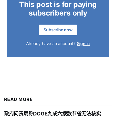
This post is for paying
subscribers only
Subscribe now
Already have an account?
Sign in
READ MORE
政府问责局称DOGE九成六拨款节省无法核实