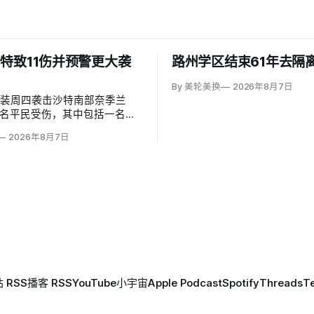
特致11伤并预警更大袭
路州学区结束61年去隔
By 美轮美换
2026年8月7日
武装周四袭击沙特南部奈季兰
1名平民受伤，其中包括一名二
岁儿童。沙特主导联军发言人
2026年8月7日
（Turki al-Maliki）指控胡塞
别炮击民用区；
 RSS
播客 RSS
YouTube
小宇宙
Apple Podcast
Spotify
Threads
T