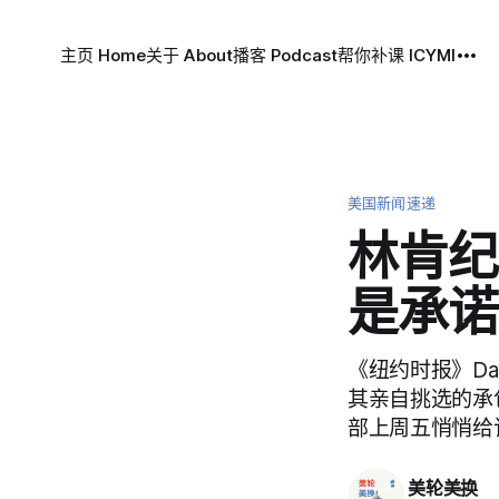
主页 Home
关于 About
播客 Podcast
帮你补课 ICYMI
美国新闻速递
林肯纪
是承诺
《纽约时报》Davi
其亲自挑选的承
部上周五悄悄给该
美轮美换