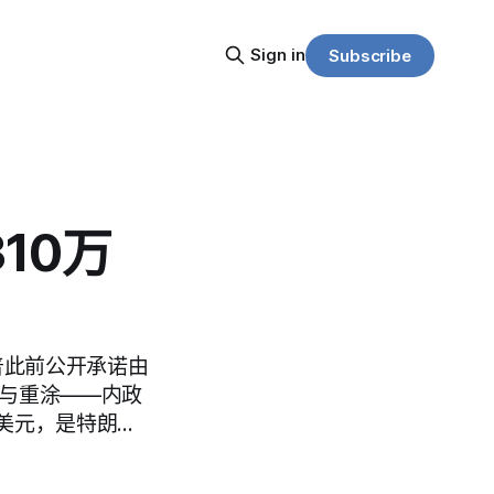
Sign in
Subscribe
10万
：特朗普此前公开承诺由
缮与重涂——内政
万美元，是特朗…