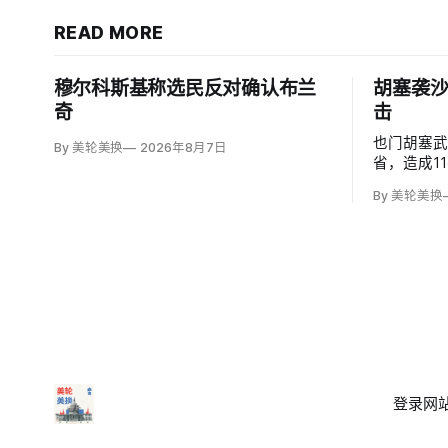
READ MORE
穆尔科斯基称选民反对确认布兰
胡塞袭沙
奇
击
也门胡塞
By 美轮美换
2026年8月7日
省，造成1
度烧伤的4
By 美轮美换
图尔基·马利基
武装无差
登录
网站