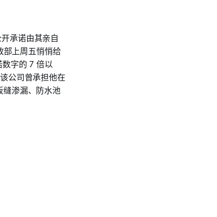
此前公开承诺由其亲自
政部上周五悄悄给
数字的 7 倍以
的理由：该公司曾承担他在
土板缝渗漏、防水池