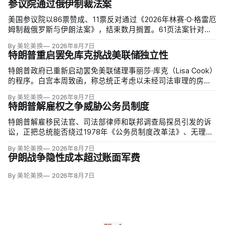
参议院通过俄伊制裁法案
美国参议院以86票赞成、11票反对通过《2026年林赛·O·格雷厄
姆制裁俄罗斯与伊朗法案》，结束数月搁置。61页法案针对俄
罗斯油气的主要买家，并扩大对俄领导层、家属和寡头的制
By 美轮美换
2026年8月7日
裁；同时授权对购买俄油气最多的五个国家实施定向关税，意
特朗普重启罢免库克挑战美联储独立性
在切断支持俄乌战争的能源收入。
特朗普政府已重新启动罢免美联储理事丽莎·库克（Lisa Cook）
的程序。白宫本周致函，称总统正考虑以未经司法审理的房贷
欺诈指控和「重大过失」为由将她免职，并给她三周回应。
By 美轮美换
2026年8月7日
特朗普解雇权之争威胁公务员制度
特朗普解雇移民法官、司法部律师和联邦调查局探员引发的诉
讼，正把总统能否绕过1978年《公务员制度改革法》、无理由
开除联邦雇员的问题推向最高法院。联邦巡回上诉法院今年秋
By 美轮美换
2026年8月7日
天将全院审理两名前移民法官梅根·杰克勒（Megan Jackler）
伊朗战争隐性成本超过账面军费
和布兰登·贾罗赫（Brandon Jaroc…
By 美轮美换
2026年8月7日