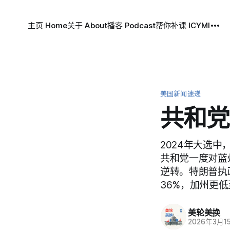
主页 Home
关于 About
播客 Podcast
帮你补课 ICYMI
美国新闻速递
共和党
2024年大选
共和党一度对蓝
逆转。特朗普执
36%，加州更低
美轮美换
2026年3月1