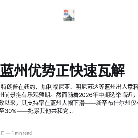
蓝州优势正快速瓦解
中，特朗普在纽约、加利福尼亚、明尼苏达等蓝州出人意
州前景抱有乐观预期。然而随着2026年中期选举临近
政以来，其支持率在蓝州大幅下滑——新罕布什尔州仅4
至30%——拖累其他共和党…
5日
—
1 min read