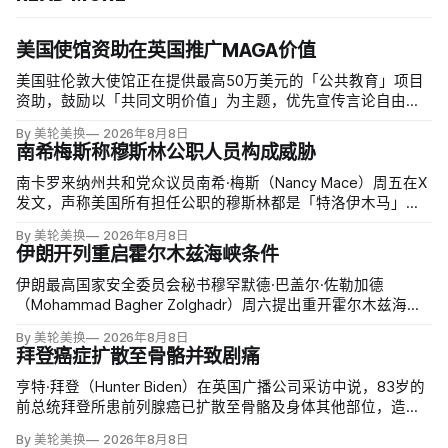
美国使馆资助在英国推广MAGA价值
美国驻伦敦大使馆正在提供最高50万美元的「公共教育」项目
资助，鼓励以「共同文明价值」为主题，优先宣传言论自由、
有限政府、正当程序、陪审团审判、财产权和经同意征税等理
By 美轮美换
2026年8月8日
念。英国自由民主党议员丽莎·斯玛特（Lisa Smart）指责特朗
南希梅斯称穆斯林公职人员构成威胁
普政府用「MAGA资金」干预英国民主；
南卡罗来纳州共和党众议员南希·梅斯（Nancy Mace）周五在X
发文，声称美国所有担任公职的穆斯林都是「特洛伊木马」，
并对国家安全和共和国构成威胁，最后写道「我们拒绝沉
By 美轮美换
2026年8月8日
默」。截至浏览器核验时，这条帖子获得约440万次浏览、6.2
伊朗开列重启霍尔木兹海峡条件
万次点赞、1万次转发和7800条回复。
伊朗最高国家安全委员会秘书穆罕默德·巴盖尔·佐勒加德
（Mohammad Bagher Zolghadr）周六提出重开霍尔木兹海峡
的全面条件：美国解除海上封锁和制裁、撤走伊朗周边驻军、
By 美轮美换
2026年8月8日
支付战争赔偿、释放被冻结资产，并停止攻击伊朗地区盟友及
拜登癌症扩散至骨骼并致剧痛
威胁伊朗。特朗普政府几乎不可能接受。
亨特·拜登（Hunter Biden）在英国广播公司采访中说，83岁的
前总统拜登所患前列腺癌已扩散至骨骼及身体其他部位，造成
剧烈疼痛，并在多个方面严重影响生活。他谈到父亲病情时落
By 美轮美换
2026年8月8日
泪，称家人看着这一过程「非常难过」，也希望父亲能更多表