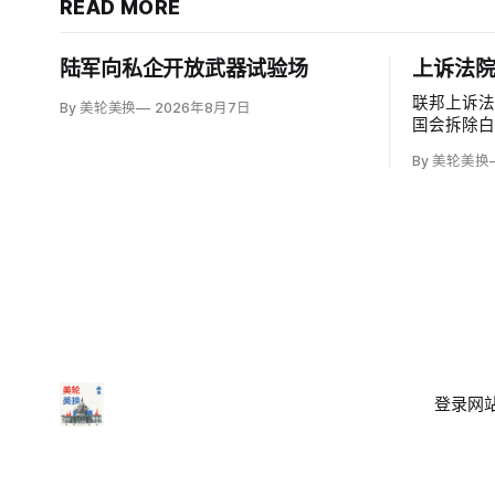
READ MORE
陆军向私企开放武器试验场
上诉法
联邦上诉
By 美轮美换
2026年8月7日
国会拆除
厅，认定
By 美轮美换
奥巴马任命
（Patric
加西亚法官（B
意见，称以
登录
网站