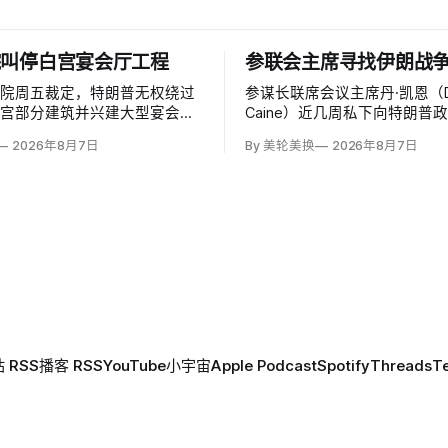
院叫停白宫宴会厅工程
参联会主席寻找伊朗战
法院周五裁定，特朗普无权绕过
参谋长联席会议主席丹·凯恩（D
白宫部分建筑并兴建大型宴会
Caine）近几周私下向特朗普
这项工程必须获得国会批准。由
问表示，美国需要为持续近六
2026年8月7日
By 美轮美换
2026年8月7日
的帕特里夏·米利特法官
战争寻找「退路」：现有升级
ia Millett）和拜登任命的布拉德利·
噬，单靠空袭无法迫使德黑兰
radley Garcia）组成多数
设定的目标。
行政行动夺走人民代表对…
 RSS
播客 RSS
YouTube
小宇宙
Apple Podcast
Spotify
Threads
T