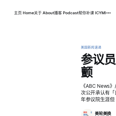
主页 Home
关于 About
播客 Podcast
帮你补课 ICYMI
美国新闻速递
参议员
颤
《ABC News》
次公开承认有「良性
年参议院生涯但
美轮美换