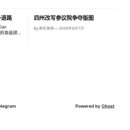
争退路
四州改写参议院争夺版图
an
By 美轮美换
2026年8月7日
政府高级顾
个月的伊朗
方案可能反
接受特朗普
elegram
Powered by
Ghost