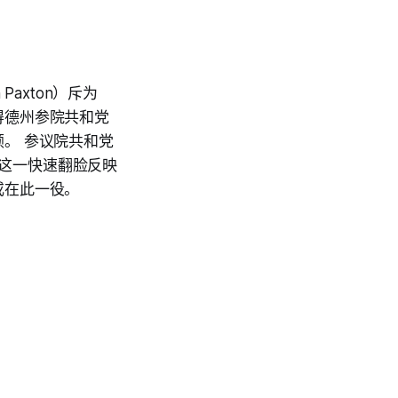
axton）斥为
得德州参院共和党
。 参议院共和党
。这一快速翻脸反映
或在此一役。