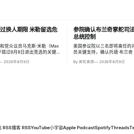
过换人期限 米勒留选危
参院确认布兰奇掌舵司
总统控制
和党众议员马克斯·米勒（Max
美国参议院以三名即将离任的
）似乎错过8月8日退出竞选的关键
员关键支持，确认托德·布兰奇（
和党基本失去在11月选票上更
Blanche）出任司法部长。支
2026年8月9日
By 美轮美换
2026年8月9日
的最后实际机会。米勒被前妻艾
这位特朗普前私人刑事辩护律
（Emily Moreno）指控家暴并
信任，反而最可能劝阻其冲动
，众院道德委员会同时调查他是
庭暴力、虐待或非法用药。
 RSS
播客 RSS
YouTube
小宇宙
Apple Podcast
Spotify
Threads
T