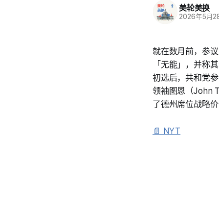
美轮美换
2026年5月2
就在数月前，参议院
「无能」，并称其
初选后，共和党参
领袖图恩（Joh
了德州席位战略价
📄 NYT