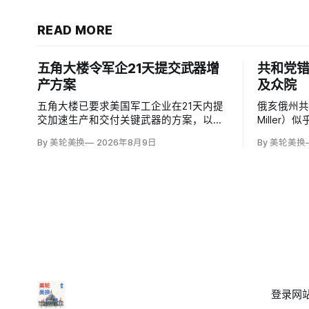
READ MORE
五角大楼令军企21天提交武器增
共和党错
产方案
及众院
五角大楼已要求美国军工企业在21天内提
俄亥俄州共
交加速生产和交付关键武器的方案，以补
Miller
充伊朗战争消耗的弹药库存。副防长史蒂
期限，使共
By 美轮美换
2026年8月9日
By 美轮美换
夫·范伯格（Steve Feinberg）在备忘录中
换候选人
称，多年研发周期不可接受，必须立即扩
米莉·莫雷诺
大产能；
予以否认
否涉及家
登录
网站