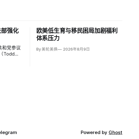
法部强化
欧美低生育与移民困局加剧福利
体系压力
共和党参议
By 美轮美换
2026年8月9日
Todd
持者认为，
师因获总统
；
elegram
Powered by
Ghost