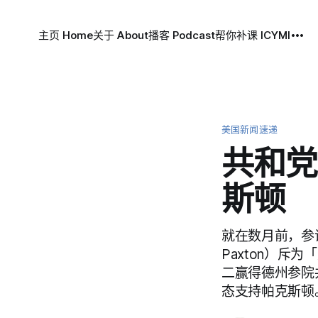
主页 Home
关于 About
播客 Podcast
帮你补课 ICYMI
美国新闻速递
共和党
斯顿
就在数月前，参
Paxton）
二赢得德州参院
态支持帕克斯顿