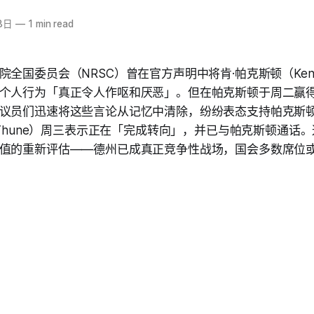
8日
—
1 min read
全国委员会（NRSC）曾在官方声明中将肯·帕克斯顿（Ken P
个人行为「真正令人作呕和厌恶」。但在帕克斯顿于周二赢
议员们迅速将这些言论从记忆中清除，纷纷表态支持帕克斯顿
n Thune）周三表示正在「完成转向」，并已与帕克斯顿通话
值的重新评估——德州已成真正竞争性战场，国会多数席位