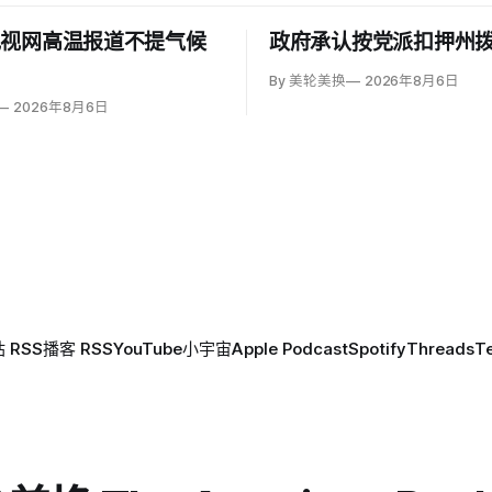
电视网高温报道不提气候
政府承认按党派扣押州
By 美轮美换
2026年8月6日
2026年8月6日
 RSS
播客 RSS
YouTube
小宇宙
Apple Podcast
Spotify
Threads
T