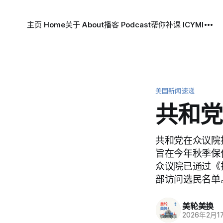
主页 Home
关于 About
播客 Podcast
帮你补课 ICYMI
美国新闻速递
共和党
共和党在众议院
旨在今年秋季保
众议院已通过《
部访问选民名单
美轮美换
2026年2月1